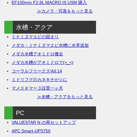
EF100mm F2.8L MACRO IS USM 購入
≫カメラ・写真をもっと見る
水槽・アクア
ミナミヌマエビの固まり
メダカ・ミナミヌマエビ水槽に水草追加
メダカ水槽アオミドロ撤去
メダカ水槽がアオミドロで(>_<)
コーラルフリークスVol.14
ミドリフグのカネキチが☆に
マメスキマー３設置一ヶ月
≫水槽・アクアをもっと見る
PC
VALUESTAR N の再セットアップ
APC Smart-UPS750