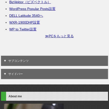
BizVektor（ビズベクトル）
WordPress Popular Posts設置
DELL Latitude 3540へ
WXR-1900DHP設置
WP to Twitter設置
≫PCをもっと見る
サブコンテンツ
サイドバー
About me