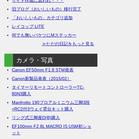
サイト作成に追われ・・・
旧ブログ（おいしいもの）移行完了
「おいしいもの」カテゴリ追加
レイコップ LITE
何でも無いバケツにMステッカー
≫ただの日記をもっと見る
カメラ・写真
Canon EF50mm F1.8 STM発表
Canon新製品発表（2015/02）
タイマーリモートコントローラーTC-
80N3購入
Manfrotto 190プロアルミニウム三脚3段
+RC2付3ウェイ雲台キット購入
リング式三脚座D(B)購入
EF100mm F2.8L MACRO IS USM初ショ
ット