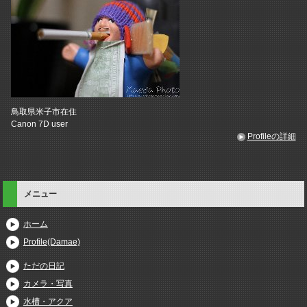
鳥取県米子市在住
Canon 7D user
Profileの詳細
メニュー
ホーム
Profile(Damae)
ただの日記
カメラ・写真
水槽・アクア