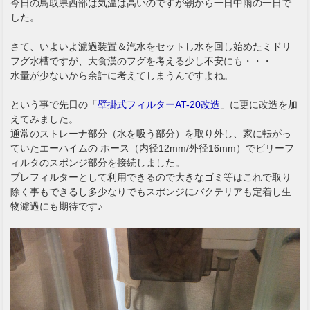
今日の鳥取県西部は気温は高いのですが朝から一日中雨の一日で
した。
さて、いよいよ濾過装置＆汽水をセットし水を回し始めたミドリ
フグ水槽ですが、大食漢のフグを考える少し不安にも・・・
水量が少ないから余計に考えてしまうんですよね。
という事で先日の「
壁掛式フィルターAT-20改造
」に更に改造を加
えてみました。
通常のストレーナ部分（水を吸う部分）を取り外し、家に転がっ
ていたエーハイムの ホース（内径12mm/外径16mm）でビリーフ
ィルタのスポンジ部分を接続しました。
プレフィルターとして利用できるので大きなゴミ等はこれで取り
除く事もできるし多少なりでもスポンジにバクテリアも定着し生
物濾過にも期待です♪