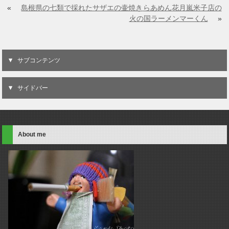
«
島根県の七類で採れたサザエの壷焼き
らあめん花月嵐米子店の
火の国ラーメンマーくん
»
サブコンテンツ
サイドバー
About me