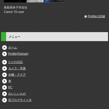
鳥取県米子市在住
Canon 7D user
Profileの詳細
メニュー
ホーム
Profile(Damae)
ただの日記
カメラ・写真
水槽・アクア
車
PC
おいしいもの
旧ブログサイト分