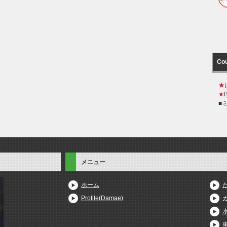
Co
★
★
■
メニュー
ホーム
Profile(Damae)