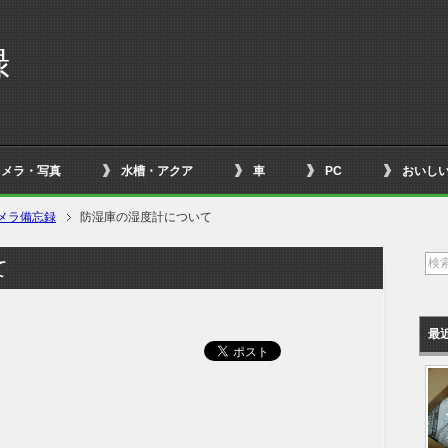
録
カメラ・写真
水槽・アクア
車
PC
おいし
メラ備忘録
防湿庫の湿度計について
て
最