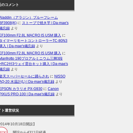
近のコメント
Aladdin（アラジン）ブルーフレーム
BF3908(K)
に
ストーブで焼き芋 | Da-mae's
備忘録
より
EF100mm F2.8L MACRO IS USM 購入
に
タイマーリモートコントローラーTC-80N3
購入 | Da-mae's備忘録
より
EF100mm F2.8L MACRO IS USM 購入
に
Manfrotto 190プロアルミニウム三脚3段
+RC2付3ウェイ雲台キット購入 | Da-mae's
備忘録
より
楽天スーパーセールに踊らされ
に
NISSO
AQ-20 水温計(L) | Da-mae's備忘録
より
EPSON カラリオ PX-G930
に
Canon
PIXUS PRO-100 | Da-mae's備忘録
より
イト運営状況
2014年10月18日開設】
開設から4311日経過