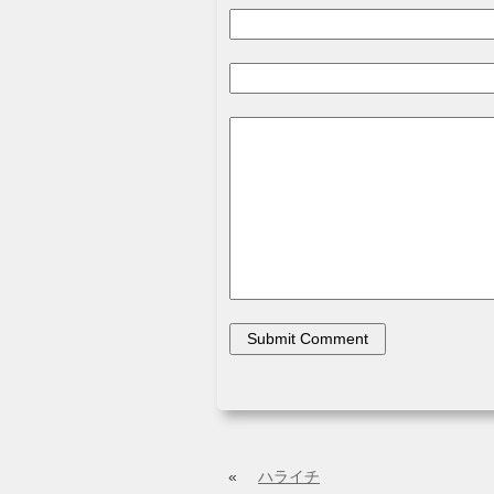
«
ハライチ