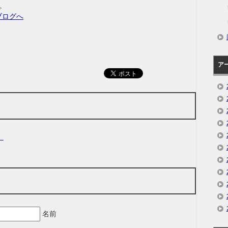
。
ア
）
名前