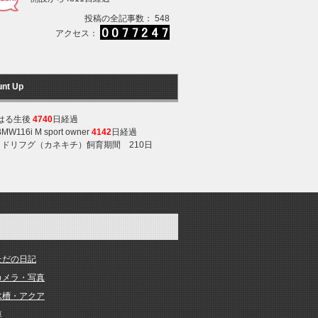
投稿の全記事数： 548
アクセス：
unt Up
はる生後
4740
日経過
BMW116i M sport owner
4142
日経過
ミドリフグ（カネキチ）飼育期間 210日
ただの日記
カメラ・写真
水槽・アクア
車