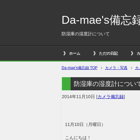
Da-mae's備忘
防湿庫の湿度計について
ホーム
ただの日記
Da-mae's備忘録 TOP
カメラ・写真
カ
防湿庫の湿度計につい
2014年11月10日
[
カメラ備忘録
]
11月10日（月曜日）
こんにちは！