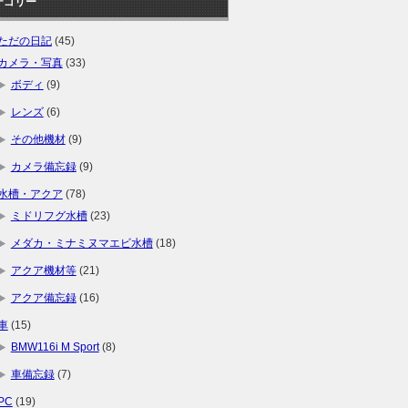
テゴリー
ただの日記
(45)
カメラ・写真
(33)
ボディ
(9)
レンズ
(6)
その他機材
(9)
カメラ備忘録
(9)
水槽・アクア
(78)
ミドリフグ水槽
(23)
メダカ・ミナミヌマエビ水槽
(18)
アクア機材等
(21)
アクア備忘録
(16)
車
(15)
BMW116i M Sport
(8)
車備忘録
(7)
PC
(19)