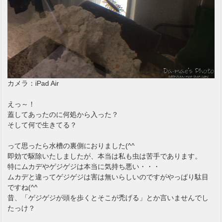
カメラ：iPad Air
えっ～！
蓋してあったのに何処から入った？
そして何で生きてる？
って思ったら水槽の裏側におりました(^^ゞ
即効で駆除いたしましたが、本当は私も虫は苦手であります。
特にムカデやゲジゲジは本当に気持ち悪い・・・
ムカデと違ってゲジゲジは害は無いらしいのですがやっぱり駄目
ですね(^^ゞ
昔、「ゲジゲジが頭を歩くとそこが禿げる」とか言いませんでし
たっけ？