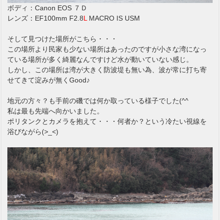
ボディ：Canon EOS ７Ｄ
レンズ：EF100mm F2.8
L
MACRO IS USM
そして見つけた場所がこちら・・・
この場所より民家も少ない場所はあったのですが小さな湾になっ
ている場所が多く綺麗なんですけど水が動いていない感じ。
しかし、この場所は湾が大きく防波堤も無い為、波が常に打ち寄
せてきて淀みが無くGood♪
地元の方々？も手前の磯では何か取っている様子でした(^^ゞ
私は最も先端へ向かいました。
ポリタンクとカメラを抱えて・・・何者か？という冷たい視線を
浴びながら(>_<)