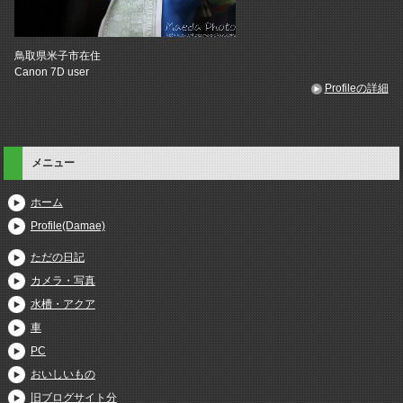
鳥取県米子市在住
Canon 7D user
Profileの詳細
メニュー
ホーム
Profile(Damae)
ただの日記
カメラ・写真
水槽・アクア
車
PC
おいしいもの
旧ブログサイト分