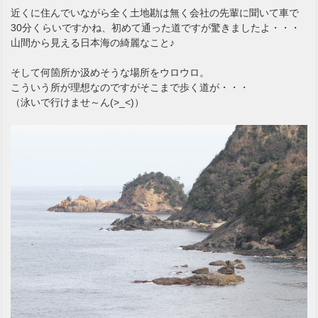
近くに住んでいながら全く土地勘は無く会社の先輩に聞いて車で
30分くらいですかね、初めて通った道ですが驚きましたよ・・・
山間から見える日本海の綺麗なこと♪
そして何箇所か汲めそうな場所をウロウロ。
こういう所が理想なのですがそこまで歩く道が・・・
（泳いで行けませ～ん(>_<)）