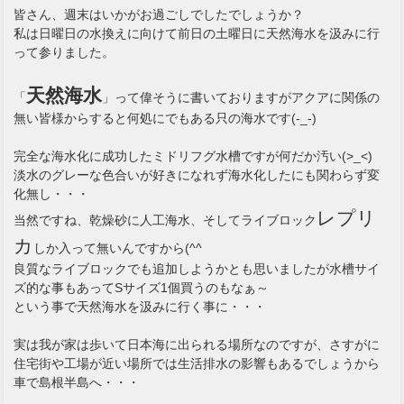
皆さん、週末はいかがお過ごしでしたでしょうか？
私は日曜日の水換えに向けて前日の土曜日に天然海水を汲みに行
って参りました。
天然海水
「
」って偉そうに書いておりますがアクアに関係の
無い皆様からすると何処にでもある只の海水です(-_-)
完全な海水化に成功したミドリフグ水槽ですが何だか汚い(>_<)
淡水のグレーな色合いが好きになれず海水化したにも関わらず変
化無し・・・
レプリ
当然ですね、乾燥砂に人工海水、そしてライブロック
カ
しか入って無いんですから(^^ゞ
良質なライブロックでも追加しようかとも思いましたが水槽サイ
ズ的な事もあってSサイズ1個買うのもなぁ～
という事で天然海水を汲みに行く事に・・・
実は我が家は歩いて日本海に出られる場所なのですが、さすがに
住宅街や工場が近い場所では生活排水の影響もあるでしょうから
車で島根半島へ・・・