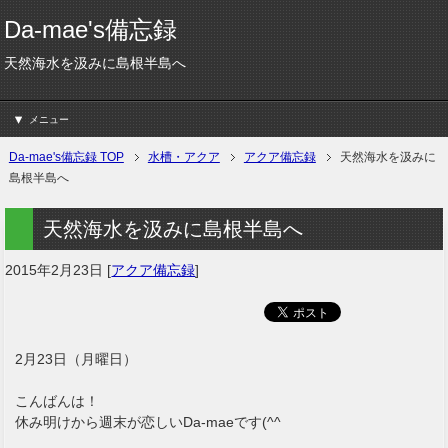
Da-mae's備忘録
天然海水を汲みに島根半島へ
メニュー
Da-mae's備忘録 TOP
水槽・アクア
アクア備忘録
天然海水を汲みに
島根半島へ
天然海水を汲みに島根半島へ
2015年2月23日
[
アクア備忘録
]
2月23日（月曜日）
こんばんは！
休み明けから週末が恋しいDa-maeです(^^ゞ