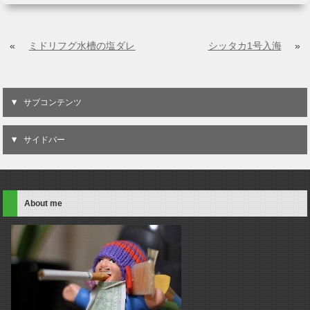
«
ミドリフグ水槽の塩ダレ
シッタカ1号入海
»
サブコンテンツ
サイドバー
About me