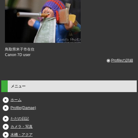
鳥取県米子市在住
Canon 7D user
Profileの詳細
メニュー
ホーム
Profile(Damae)
ただの日記
カメラ・写真
水槽・アクア