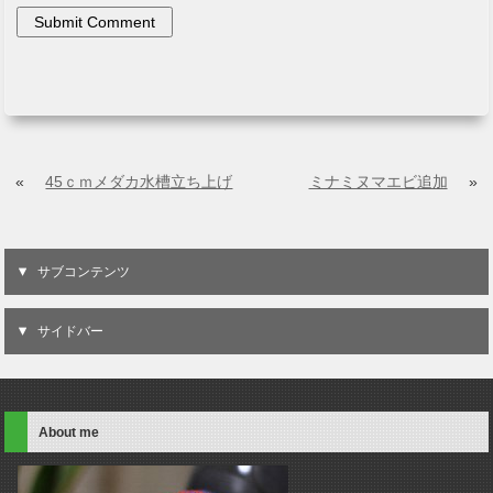
«
45ｃｍメダカ水槽立ち上げ
ミナミヌマエビ追加
»
サブコンテンツ
サイドバー
About me