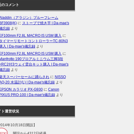
近のコメント
Aladdin（アラジン）ブルーフレーム
BF3908(K)
に
ストーブで焼き芋 | Da-mae's
備忘録
より
EF100mm F2.8L MACRO IS USM 購入
に
タイマーリモートコントローラーTC-80N3
購入 | Da-mae's備忘録
より
EF100mm F2.8L MACRO IS USM 購入
に
Manfrotto 190プロアルミニウム三脚3段
+RC2付3ウェイ雲台キット購入 | Da-mae's
備忘録
より
楽天スーパーセールに踊らされ
に
NISSO
AQ-20 水温計(L) | Da-mae's備忘録
より
EPSON カラリオ PX-G930
に
Canon
PIXUS PRO-100 | Da-mae's備忘録
より
イト運営状況
2014年10月18日開設】
開設から4312日経過