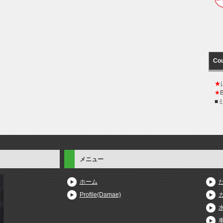
Co
★
★
■
メニュー
ホーム
Profile(Damae)