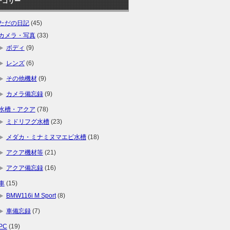
テゴリー
ただの日記
(45)
カメラ・写真
(33)
ボディ
(9)
レンズ
(6)
その他機材
(9)
カメラ備忘録
(9)
水槽・アクア
(78)
ミドリフグ水槽
(23)
メダカ・ミナミヌマエビ水槽
(18)
アクア機材等
(21)
アクア備忘録
(16)
車
(15)
BMW116i M Sport
(8)
車備忘録
(7)
PC
(19)