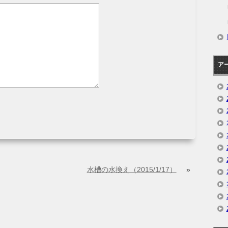
ア
水槽の水換え（2015/1/17）
»