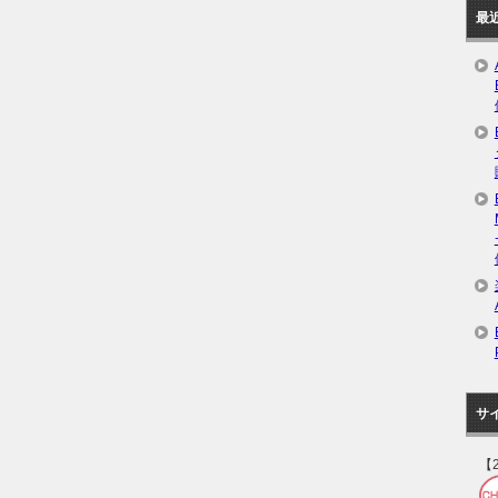
最
サ
【