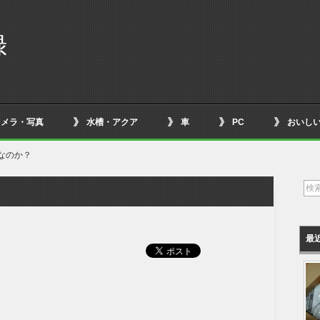
録
カメラ・写真
水槽・アクア
車
PC
おいし
なのか？
最