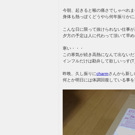
今朝、起きると喉の痛さでしゃべれま
身体も熱っぽくどうやら何年振りかに
こんな日に限って抜けられない仕事があ
夕方の予定は人に代わって頂いて早め
寒い・・・
この寒気が続き高熱になんて出ないだ
インフルだけは勘弁して欲しいっす(T_
昨晩、久し振りに
charm
さんから新し
何とか明日には体調回復している事を