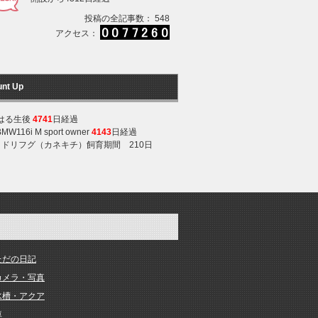
投稿の全記事数： 548
アクセス：
unt Up
はる生後
4741
日経過
BMW116i M sport owner
4143
日経過
ミドリフグ（カネキチ）飼育期間 210日
ただの日記
カメラ・写真
水槽・アクア
車