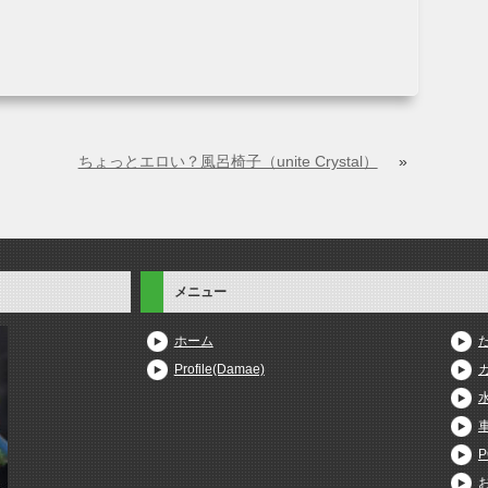
ちょっとエロい？風呂椅子（unite Crystal）
»
メニュー
ホーム
Profile(Damae)
P