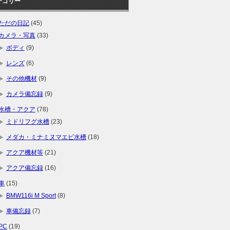
テゴリー
ただの日記
(45)
カメラ・写真
(33)
ボディ
(9)
レンズ
(6)
その他機材
(9)
カメラ備忘録
(9)
水槽・アクア
(78)
ミドリフグ水槽
(23)
メダカ・ミナミヌマエビ水槽
(18)
アクア機材等
(21)
アクア備忘録
(16)
車
(15)
BMW116i M Sport
(8)
車備忘録
(7)
PC
(19)