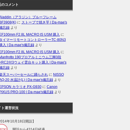
近のコメント
Aladdin（アラジン）ブルーフレーム
BF3908(K)
に
ストーブで焼き芋 | Da-mae's
備忘録
より
EF100mm F2.8L MACRO IS USM 購入
に
タイマーリモートコントローラーTC-80N3
購入 | Da-mae's備忘録
より
EF100mm F2.8L MACRO IS USM 購入
に
Manfrotto 190プロアルミニウム三脚3段
+RC2付3ウェイ雲台キット購入 | Da-mae's
備忘録
より
楽天スーパーセールに踊らされ
に
NISSO
AQ-20 水温計(L) | Da-mae's備忘録
より
EPSON カラリオ PX-G930
に
Canon
PIXUS PRO-100 | Da-mae's備忘録
より
イト運営状況
2014年10月18日開設】
開設から4314日経過