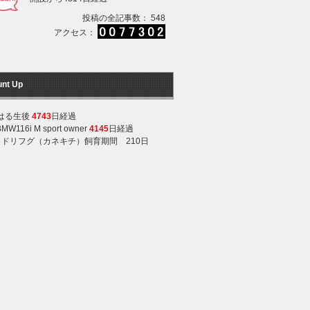
投稿の全記事数： 548
アクセス：
unt Up
はる生後
4743
日経過
BMW116i M sport owner
4145
日経過
ミドリフグ（カネキチ）飼育期間 210日