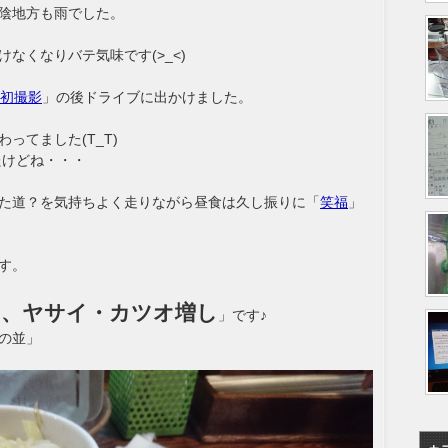
陰地方も雨でした。
なくなりバテ気味です(>_<)
rt初撮影
」の後ドライブに出かけました。
ってました(T_T)
たけどね・・・
た道？を気持ちよく走りながら昼食は久し振りに「
笑福
」
す。
り、ヤサイ・カツオ増し
」です♪
の並」