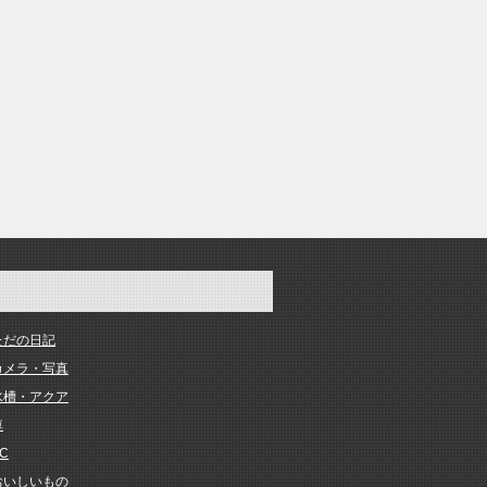
ただの日記
カメラ・写真
水槽・アクア
車
C
おいしいもの