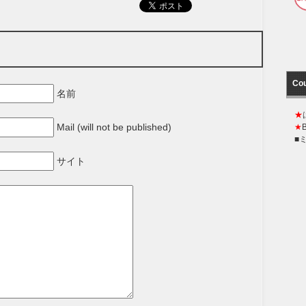
Co
名前
★
Mail (will not be published)
★
■
サイト