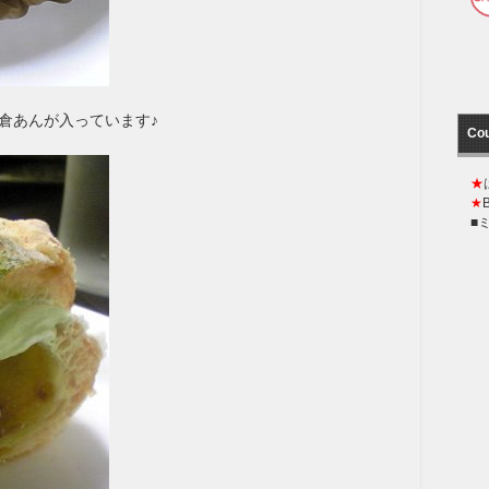
倉あんが入っています♪
Co
★
★
■