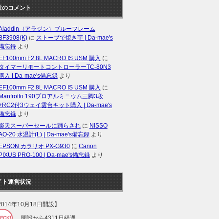
近のコメント
Aladdin（アラジン）ブルーフレーム
BF3908(K)
に
ストーブで焼き芋 | Da-mae's
備忘録
より
EF100mm F2.8L MACRO IS USM 購入
に
タイマーリモートコントローラーTC-80N3
購入 | Da-mae's備忘録
より
EF100mm F2.8L MACRO IS USM 購入
に
Manfrotto 190プロアルミニウム三脚3段
+RC2付3ウェイ雲台キット購入 | Da-mae's
備忘録
より
楽天スーパーセールに踊らされ
に
NISSO
AQ-20 水温計(L) | Da-mae's備忘録
より
EPSON カラリオ PX-G930
に
Canon
PIXUS PRO-100 | Da-mae's備忘録
より
イト運営状況
2014年10月18日開設】
開設から4311日経過