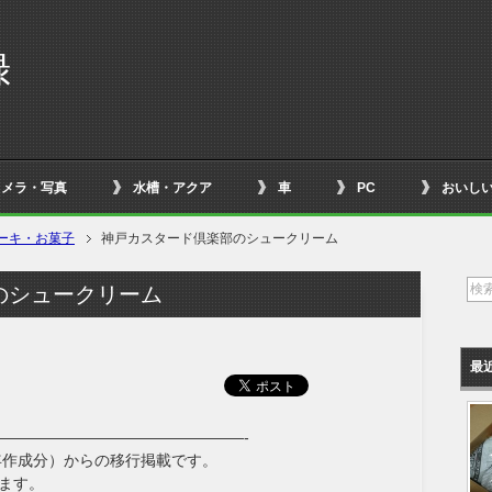
録
ム
カメラ・写真
水槽・アクア
車
PC
おいし
ーキ・お菓子
神戸カスタード倶楽部のシュークリーム
のシュークリーム
最
————————————————-
年作成分）からの移行掲載です。
ます。