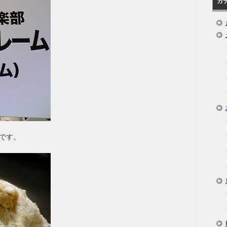
カ
です。