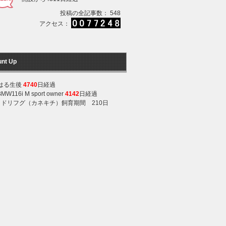
投稿の全記事数： 548
アクセス：
unt Up
はる生後
4740
日経過
BMW116i M sport owner
4142
日経過
ミドリフグ（カネキチ）飼育期間 210日