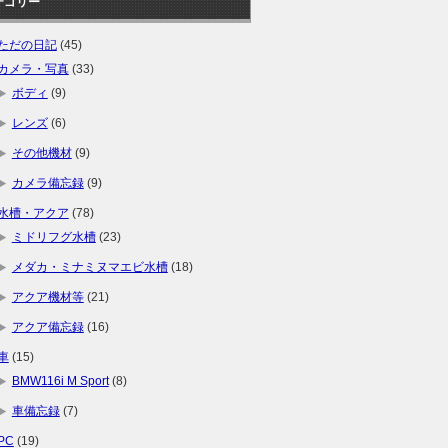
テゴリー
ただの日記
(45)
カメラ・写真
(33)
ボディ
(9)
レンズ
(6)
その他機材
(9)
カメラ備忘録
(9)
水槽・アクア
(78)
ミドリフグ水槽
(23)
メダカ・ミナミヌマエビ水槽
(18)
アクア機材等
(21)
アクア備忘録
(16)
車
(15)
BMW116i M Sport
(8)
車備忘録
(7)
PC
(19)