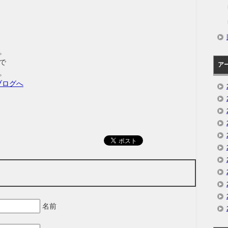
。
で
ア
。
名前