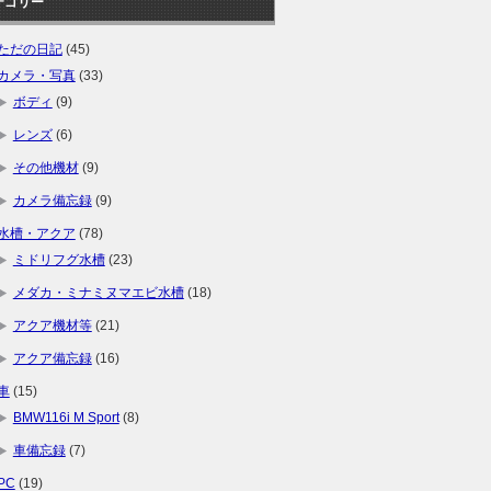
テゴリー
ただの日記
(45)
カメラ・写真
(33)
ボディ
(9)
レンズ
(6)
その他機材
(9)
カメラ備忘録
(9)
水槽・アクア
(78)
ミドリフグ水槽
(23)
メダカ・ミナミヌマエビ水槽
(18)
アクア機材等
(21)
アクア備忘録
(16)
車
(15)
BMW116i M Sport
(8)
車備忘録
(7)
PC
(19)