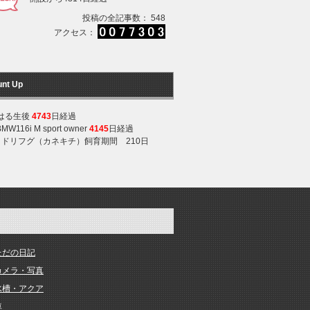
投稿の全記事数： 548
アクセス：
unt Up
はる生後
4743
日経過
BMW116i M sport owner
4145
日経過
ミドリフグ（カネキチ）飼育期間 210日
ただの日記
カメラ・写真
水槽・アクア
車