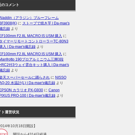
近のコメント
Aladdin（アラジン）ブルーフレーム
BF3908(K)
に
ストーブで焼き芋 | Da-mae's
備忘録
より
EF100mm F2.8L MACRO IS USM 購入
に
タイマーリモートコントローラーTC-80N3
購入 | Da-mae's備忘録
より
EF100mm F2.8L MACRO IS USM 購入
に
Manfrotto 190プロアルミニウム三脚3段
+RC2付3ウェイ雲台キット購入 | Da-mae's
備忘録
より
楽天スーパーセールに踊らされ
に
NISSO
AQ-20 水温計(L) | Da-mae's備忘録
より
EPSON カラリオ PX-G930
に
Canon
PIXUS PRO-100 | Da-mae's備忘録
より
イト運営状況
2014年10月18日開設】
開設から4314日経過