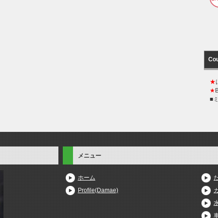
Co
★
★
■
メニュー
ホーム
Profile(Damae)