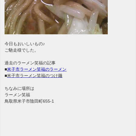
今日もおいしいもの♪
ご馳走様でした。
過去のラーメン笑福の記事
■
米子市ラーメン笑福のラーメン
■
米子市ラーメン笑福のつけ麺
ちなみに場所は
ラーメン笑福
鳥取県米子市陰田町655-1