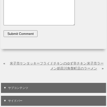
«
米子市ケンタッキーフライドチキンのゆず辛チキン
米子市ラー
メン処田川角盤町店のラーメン
»
サブコンテンツ
サイドバー