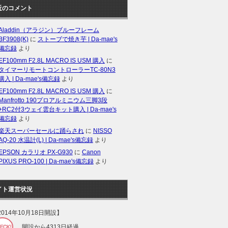
近のコメント
Aladdin（アラジン）ブルーフレーム
BF3908(K)
に
ストーブで焼き芋 | Da-mae's
備忘録
より
EF100mm F2.8L MACRO IS USM 購入
に
タイマーリモートコントローラーTC-80N3
購入 | Da-mae's備忘録
より
EF100mm F2.8L MACRO IS USM 購入
に
Manfrotto 190プロアルミニウム三脚3段
+RC2付3ウェイ雲台キット購入 | Da-mae's
備忘録
より
楽天スーパーセールに踊らされ
に
NISSO
AQ-20 水温計(L) | Da-mae's備忘録
より
EPSON カラリオ PX-G930
に
Canon
PIXUS PRO-100 | Da-mae's備忘録
より
イト運営状況
2014年10月18日開設】
開設から4313日経過