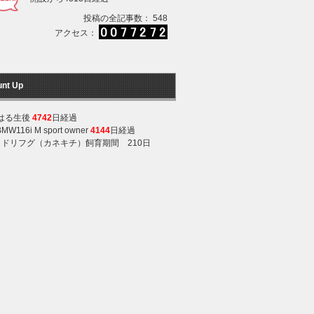
投稿の全記事数： 548
アクセス：
unt Up
はる生後
4742
日経過
BMW116i M sport owner
4144
日経過
ミドリフグ（カネキチ）飼育期間 210日