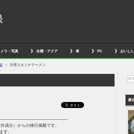
録
カメラ・写真
水槽・アクア
車
PC
おいし
類
天理スタミナラーメン
最
————————————————-
年作成分）からの移行掲載です。
ます。