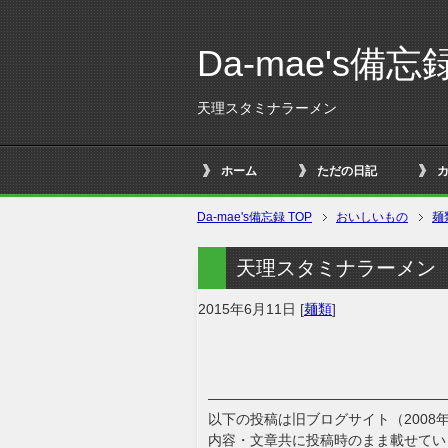
Da-mae's備忘
天理スタミナラーメン
ホーム
ただの日記
Da-mae's備忘録 TOP
おいしいもの
麺
天理スタミナラーメン
2015年6月11日
[
麺類
]
—————————————————
以下の投稿は旧ブログサイト（2008
内容・文章共に投稿時のまま載せてい