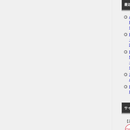
最
サ
【