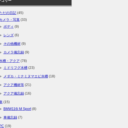
テゴリー
ただの日記
(45)
カメラ・写真
(33)
ボディ
(9)
レンズ
(6)
その他機材
(9)
カメラ備忘録
(9)
水槽・アクア
(78)
ミドリフグ水槽
(23)
メダカ・ミナミヌマエビ水槽
(18)
アクア機材等
(21)
アクア備忘録
(16)
車
(15)
BMW116i M Sport
(8)
車備忘録
(7)
PC
(19)