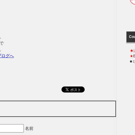
。
Co
で
。
★
★
■
名前