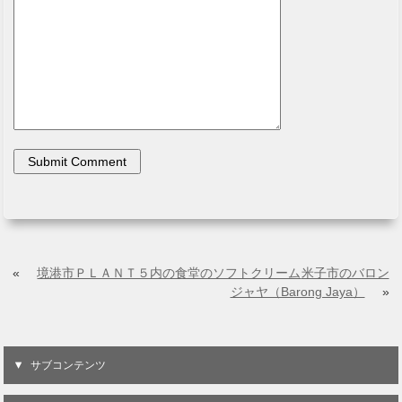
«
境港市ＰＬＡＮＴ５内の食堂のソフトクリーム
米子市のバロン
ジャヤ（Barong Jaya）
»
サブコンテンツ