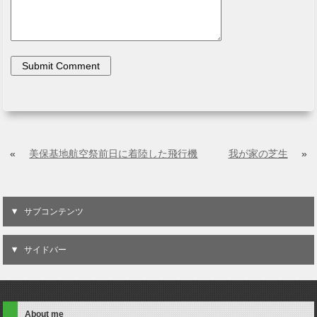
«
美保基地航空祭前日に着陸した飛行機
我が家の芝生
»
サブコンテンツ
サイドバー
About me