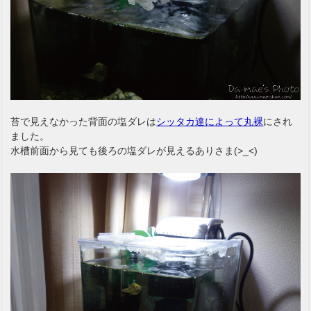
苔で見えなかった背面の塩ダレは
シッタカ達によって丸裸
にされ
ました。
水槽前面から見ても後ろの塩ダレが見えるありさま(>_<)