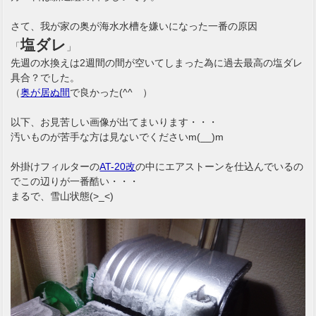
さて、我が家の奥が海水水槽を嫌いになった一番の原因
塩ダレ
「
」
先週の水換えは2週間の間が空いてしまった為に過去最高の塩ダレ
具合？でした。
（
奥が居ぬ間
で良かった(^^ゞ）
以下、お見苦しい画像が出てまいります・・・
汚いものが苦手な方は見ないでくださいm(__)m
外掛けフィルターの
AT-20改
の中にエアストーンを仕込んでいるの
でこの辺りが一番酷い・・・
まるで、雪山状態(>_<)