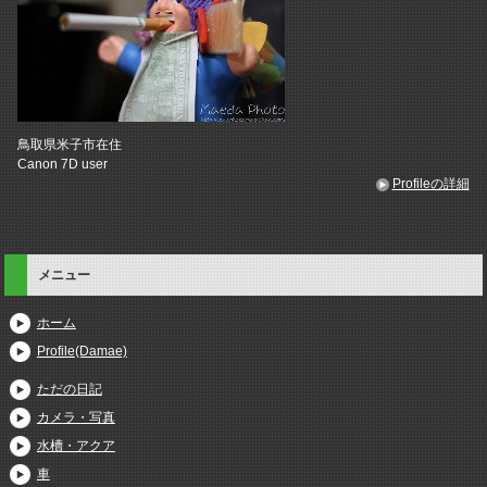
鳥取県米子市在住
Canon 7D user
Profileの詳細
メニュー
ホーム
Profile(Damae)
ただの日記
カメラ・写真
水槽・アクア
車