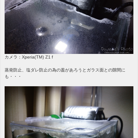
カメラ：Xperia(TM) Z1 f
蒸発防止、塩ダレ防止の為の蓋があろうとガラス面との隙間に
も・・・