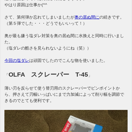
やはり原因は仕事か(^^ゞ
さて、第何弾か忘れてしまいましたが
奥の居ぬ間に
の続きです。
（第５弾でした・・・どうでもいいって！）
奥が最も嫌う塩ダレ対策を奥の居ぬ間に水換えと同時に行いまし
た。
（塩ダレの酷さを見られないようにね（笑））
今回の塩ダレ
は頑固でしたのでこんな物を使いました。
OLFA スクレーパー T-45
「
」
薄い刃を反らせて使う替刃用のスクレーパーでピンポイントか
ら、押さえて刃幅いっぱいにまで力加減によって削り幅を調節で
きるのでとても便利です。