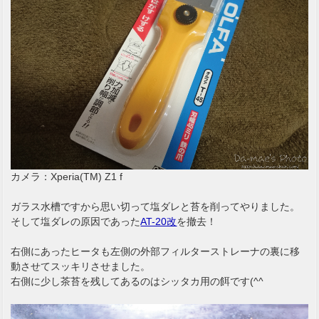
カメラ：Xperia(TM) Z1 f
ガラス水槽ですから思い切って塩ダレと苔を削ってやりました。
そして塩ダレの原因であった
AT-20改
を撤去！
右側にあったヒータも左側の外部フィルターストレーナの裏に移
動させてスッキリさせました。
右側に少し茶苔を残してあるのはシッタカ用の餌です(^^ゞ